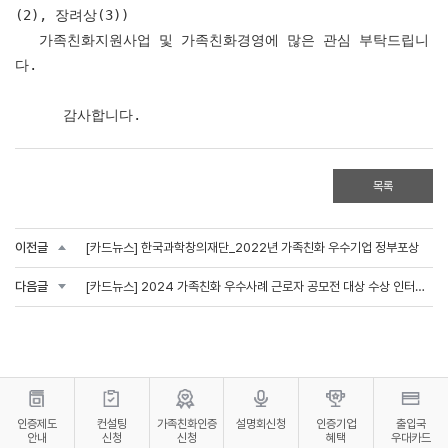
(2), 장려상(3))
가족친화지원사업 및 가족친화경영에 많은 관심 부탁드립니
다.
감사합니다.
목록
이전글
[카드뉴스] 한국과학창의재단_2022년 가족친화 우수기업 정부포상
다음글
[카드뉴스] 2024 가족친화 우수사례 근로자 공모전 대상 수상 인터뷰 콘텐츠(달성군시설관리공단)
인증제도
컨설팅
가족친화인증
설명회신청
인증기업
출입국
안내
신청
신청
혜택
우대카드