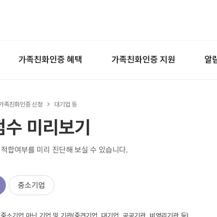
왼쪽 서브메뉴 바로가기
본문 바로가기
하단 바로가기
가족친화인증 혜택
가족친화인증 지원
알
가족친화인증 신청
대기업 등
점수 미리보기
적합여부를 미리 진단해 보실 수 있습니다.
중소기업
은 중소기업 아닌 기업 및 기관(중견기업, 대기업, 공공기관, 비영리기관 등)