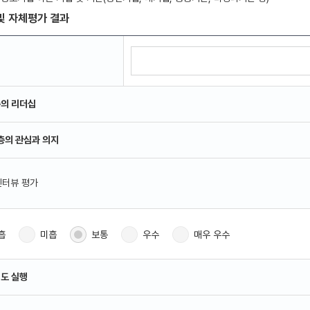
및 자체평가 결과
층의 리더십
영층의 관심과 의지
 인터뷰 평가
흡
미흡
보통
우수
매우 우수
제도 실행