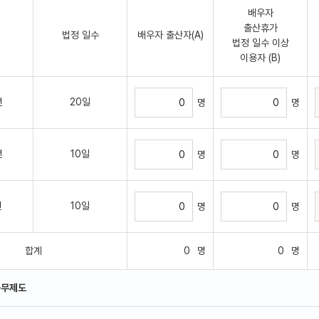
배우자
출산휴가
법정 일수
배우자 출산자(A)
법정 일수 이상
이용자 (B)
년
20일
명
명
년
10일
명
명
년
10일
명
명
합계
0
명
0
명
근무제도