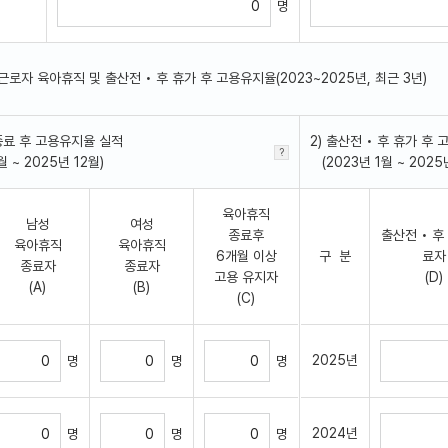
명
• 여근로자 육아휴직 및 출산전 • 후 휴가 후 고용유지율(2023~2025년, 최근 3년)
 종료 후 고용유지율 실적
2) 출산전 • 후 휴가 후
 ~ 2025년 12월)
(2023년 1월 ~ 2025
육아휴직
남성
여성
종료후
출산전 • 후
육아휴직
육아휴직
6개월 이상
구 분
료자
종료자
종료자
고용 유지자
(D)
(A)
(B)
(C)
2025년
명
명
명
2024년
명
명
명