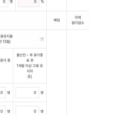
명
%
자체
배점
평가점수
 고용유지율
년 12월)
출산전 • 후 휴가종
 휴가 종
료 후
1개월 이상 고용 유
지자
(E)
명
명
명
명