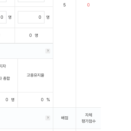
명
명
명
0
명
지자
고용유지율
자 총합
0
명
0
%
자체
배점
평가점수