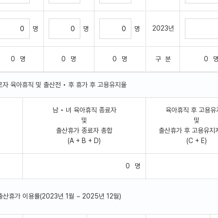
2023년
명
명
명
0
명
0
명
0
명
구 분
0
근로자 육아휴직 및 출산전 • 후 휴가 후 고용유지율
남 • 녀 육아휴직 종료자
육아휴직 후 고용유
및
및
출산휴가 종료자 총합
출산휴가 후 고용유지
(A + B + D)
(C + E)
0
명
출산휴가 이용률(2023년 1월 ~ 2025년 12월)