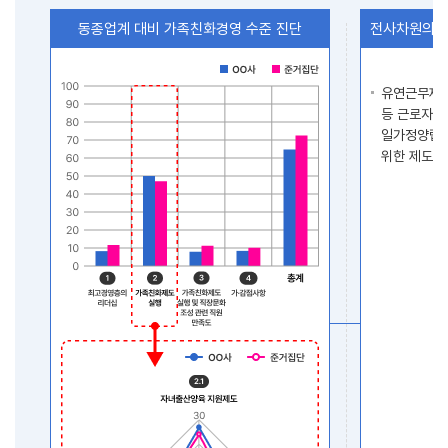
동종업계 대비 가족친화경영 수준 진단
전사차원의 
유연근무제,
등 근로자들
일가정양립 
위한 제도화