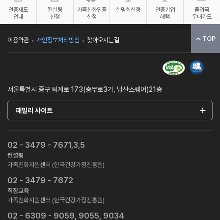
인증제도
컨설팅
가족친화인증
설명회신청
인증기업
출입국
안내
신청
신청
혜택
우대카드
TOP
이용약관
개인정보처리방침
찾아오시는길
서울특별시 중구 퇴계로 173(충무로3가, 남산스퀘어)21층
패밀리 사이트
02 - 3479 - 7671,3,5
컨설팅
가족친화지원센터 (한국건강가정진흥원)
02 - 3479 - 7672
직장교육
가족친화지원센터 (한국건강가정진흥원)
02 - 6309 - 9059, 9055, 9034