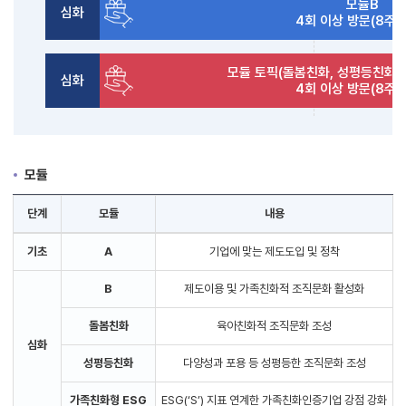
모듈B
심화
4회 이상 방문(8주 
모듈 토픽(돌봄친화, 성평등친화, 
심화
4회 이상 방문(8주 
모듈
단계
모듈
내용
기초
A
기업에 맞는 제도도입 및 정착
B
제도이용 및 가족친화적 조직문화 활성화
돌봄친화
육아친화적 조직문화 조성
심화
성평등친화
다양성과 포용 등 성평등한 조직문화 조성
가족친화형 ESG
ESG(‘S’) 지표 연계한 가족친화인증기업 강점 강화