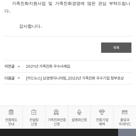
가족친화지원사업 및 가족친화경영에 많은 관심 부탁드립니
다.
감사합니다.
목록
이전글
2021년 가족친화 우수사례집
다음글
[카드뉴스] 남경엔지니어링_2022년 가족친화 우수기업 정부포상
인증제도
컨설팅
가족친화인증
설명회신청
인증기업
출입국
안내
신청
신청
혜택
우대카드