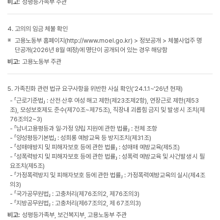
비고:
성평등가족부 주관
4. 고의의 임금 체불 확인
고용노동부 홈페이지(http://www.moel.go.kr) > 정보공개 > 체불사업주 명
단공개(2026년 8월 예정)에 명단이 공개되어 있는 경우 해당함
비고:
고용노동부 주관
5. 가족친화 관련 법규 요구사항을 위반한 사실 확인(‘24.1.1~‘26년 현재)
- 「근로기준법」 : 산전‧산후 여성 해고 제한(제23조제2항), 연장근로 제한(제53
조), 모성보호제도 준수(제70조~제75조), 직장내 괴롭힘 금지 및 발생 시 조치(제
76조의2~3)
- 「남녀고용평등과 일·가정 양립 지원에 관한 법률」 : 전체 조항
- 「양성평등기본법」 : 성희롱 예방교육 등 방지조치(제31조)
- 「성매매방지 및 피해자보호 등에 관한 법률」 : 성매매 예방교육(제5조)
- 「성폭력방지 및 피해자보호 등에 관한 법률」 : 성폭력 예방교육 및 사건발생 시 필
요조치(제5조)
- 「가정폭력방지 및 피해자보호 등에 관한 법률」 : 가정폭력예방교육의 실시(제4조
의3)
- 「국가공무원법」 : 고충처리(제76조의2, 제76조의3)
- 「지방공무원법」 : 고충처리(제67조의2, 제 67조의3)
비고:
성평등가족부,
보건복지부,
고용노동부 주관