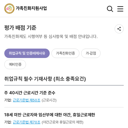
왼쪽 서브메뉴 바로가기
본문 바로가기
하단 바로가기
평가 배점 기준
가족친화제도 시행여부 등 심사항목 및 배점 안내입니다.
취업규칙 및 인증배제사유
가족친화인증
가·감점
예비인증
취업규칙 필수 기재사항 (최소 충족요건)
주 40시간 근로시간 기준 준수
기업:
근로기준법 제50조
(근로시간)
18세 미만 근로자와 임산부에 대한 야간, 휴일근로제한
기업:
근로기준법 제70조
(야간근로와 휴일근로의 제한)