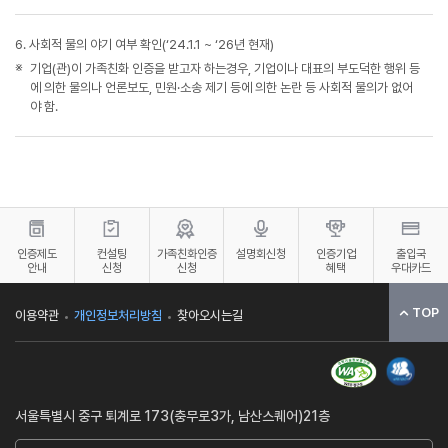
6. 사회적 물의 야기 여부 확인(‘24.1.1 ~ ‘26년 현재)
기업(관)이 가족친화 인증을 받고자 하는경우, 기업이나 대표의 부도덕한 행위 등
에 의한 물의나 언론보도, 민원·소송 제기 등에 의한 논란 등 사회적 물의가 없어
야 함.
인증제도
컨설팅
가족친화인증
설명회신청
인증기업
출입국
안내
신청
신청
혜택
우대카드
TOP
이용약관
개인정보처리방침
찾아오시는길
서울특별시 중구 퇴계로 173(충무로3가, 남산스퀘어)21층