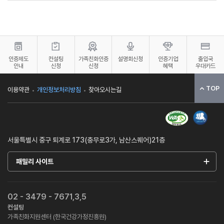
인증제도
컨설팅
가족친화인증
설명회신청
인증기업
출입국
안내
신청
신청
혜택
우대카드
TOP
이용약관
개인정보처리방침
찾아오시는길
서울특별시 중구 퇴계로 173(충무로3가, 남산스퀘어)21층
패밀리 사이트
02 - 3479 - 7671,3,5
컨설팅
가족친화지원센터 (한국건강가정진흥원)